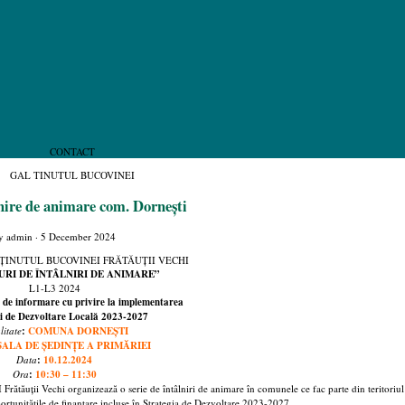
CONTACT
GAL TINUTUL BUCOVINEI
nire de animare com. Dornești
y
admin
·
5 December 2024
ȚINUTUL BUCOVINEI FRĂTĂUȚII VECHI
URI DE ÎNTÂLNIRI DE ANIMARE”
L1-L3 2024
 de informare cu privire la implementarea
ei de Dezvoltare Locală 2023-2027
litate
:
COMUNA DORNEȘTI
SALA DE ȘEDINȚE A PRIMĂRIEI
Data
:
10.12.2024
Ora
:
10:30 – 11:30
uții Vechi organizează o serie de întâlniri de animare în comunele ce fac parte din teritoriu
portunitățile de finanțare incluse în Strategia de Dezvoltare 2023-2027.