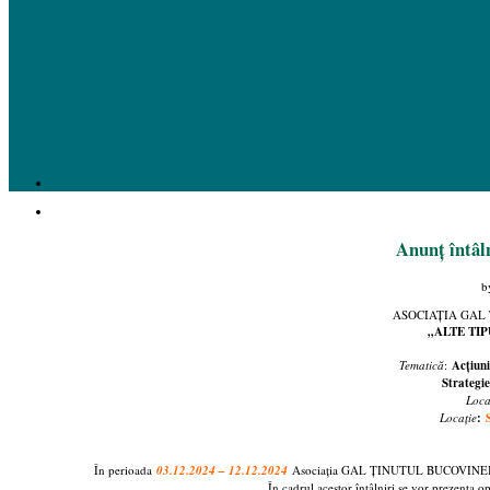
Anunț întâl
b
ASOCIAȚIA GAL 
„ALTE TIP
Tematică
:
Acțiuni
Strategi
Loca
Locație
:
În perioada
03.12.2024 – 12.12.2024
Asociația GAL ȚINUTUL BUCOVINEI Frătă
În cadrul acestor întâlniri se vor prezenta o