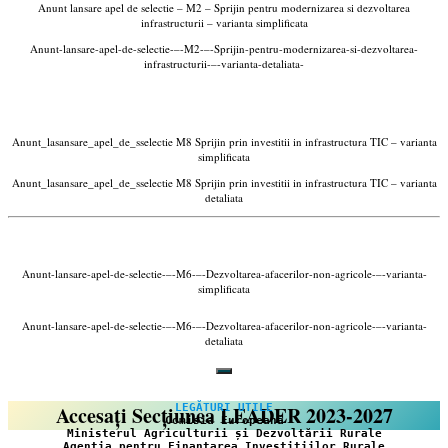
Anunt lansare apel de selectie – M2 – Sprijin pentru modernizarea si dezvoltarea
infrastructurii – varianta simplificata
Anunt-lansare-apel-de-selectie-–-M2-–-Sprijin-pentru-modernizarea-si-dezvoltarea-
infrastructurii-–-varianta-detaliata-
Anunt_lasansare_apel_de_sselectie M8 Sprijin prin investitii in infrastructura TIC – varianta
simplificata
Anunt_lasansare_apel_de_sselectie M8 Sprijin prin investitii in infrastructura TIC – varianta
detaliata
Anunt-lansare-apel-de-selectie-–-M6-–-Dezvoltarea-afacerilor-non-agricole-–-varianta-
simplificata
Anunt-lansare-apel-de-selectie-–-M6-–-Dezvoltarea-afacerilor-non-agricole-–-varianta-
detaliata
Accesați Secțiunea LEADER 2023-2027
LEGĂTURI UTILE
Comisia Europeană
Ministerul Agriculturii și Dezvoltării Rurale
Agenția pentru Finanțarea Investițiilor Rurale