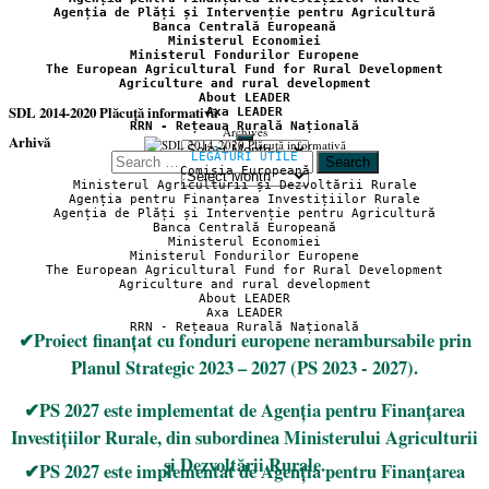
Agenția de Plăți și Intervenție pentru Agricultură
Banca Centrală Europeană
Ministerul Economiei
Ministerul Fondurilor Europene
The European Agricultural Fund for Rural Development
Agriculture and rural development
About LEADER
SDL 2014-2020 Plăcuță informativă
Axa LEADER
RRN - Rețeaua Rurală Națională
Archives
Arhivă
LEGĂTURI UTILE
Search
Comisia Europeană
Arhivă
for:
Ministerul Agriculturii și Dezvoltării Rurale
Agenția pentru Finanțarea Investițiilor Rurale
Agenția de Plăți și Intervenție pentru Agricultură
Banca Centrală Europeană
Ministerul Economiei
Ministerul Fondurilor Europene
The European Agricultural Fund for Rural Development
Agriculture and rural development
About LEADER
Axa LEADER
RRN - Rețeaua Rurală Națională
✔Proiect finanțat cu fonduri europene nerambursabile prin
Planul Strategic 2023 – 2027 (PS 2023 - 2027).
✔PS 2027 este implementat de Agenția pentru Finanțarea
Investițiilor Rurale, din subordinea Ministerului Agriculturii
și Dezvoltării Rurale.
✔PS 2027 este implementat de Agenția pentru Finanțarea