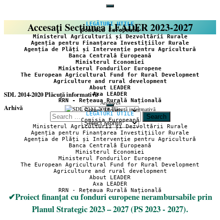
Accesați Secțiunea LEADER 2023-2027
LEGĂTURI UTILE
Comisia Europeană
Ministerul Agriculturii și Dezvoltării Rurale
Agenția pentru Finanțarea Investițiilor Rurale
Agenția de Plăți și Intervenție pentru Agricultură
Banca Centrală Europeană
Ministerul Economiei
Ministerul Fondurilor Europene
The European Agricultural Fund for Rural Development
Agriculture and rural development
About LEADER
SDL 2014-2020 Plăcuță informativă
Axa LEADER
RRN - Rețeaua Rurală Națională
Archives
Arhivă
LEGĂTURI UTILE
Search
Comisia Europeană
Arhivă
for:
Ministerul Agriculturii și Dezvoltării Rurale
Agenția pentru Finanțarea Investițiilor Rurale
Agenția de Plăți și Intervenție pentru Agricultură
Banca Centrală Europeană
Ministerul Economiei
Ministerul Fondurilor Europene
The European Agricultural Fund for Rural Development
Agriculture and rural development
About LEADER
Axa LEADER
RRN - Rețeaua Rurală Națională
✔Proiect finanțat cu fonduri europene nerambursabile prin
Planul Strategic 2023 – 2027 (PS 2023 - 2027).