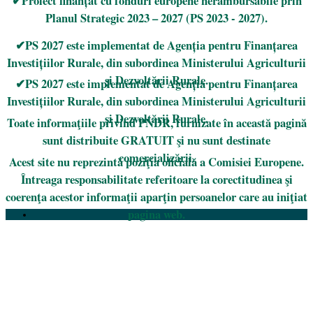
✔Proiect finanțat cu fonduri europene nerambursabile prin
Planul Strategic 2023 – 2027 (PS 2023 - 2027).
✔PS 2027 este implementat de Agenția pentru Finanțarea
Investițiilor Rurale, din subordinea Ministerului Agriculturii
și Dezvoltării Rurale.
✔PS 2027 este implementat de Agenția pentru Finanțarea
Investițiilor Rurale, din subordinea Ministerului Agriculturii
și Dezvoltării Rurale.
Toate informaţiile privind PNDR, furnizate în această pagină
sunt distribuite GRATUIT şi nu sunt destinate
comercializării.
Acest site nu reprezintă poziţia oficială a Comisiei Europene.
Întreaga responsabilitate referitoare la corectitudinea şi
coerenţa acestor informaţii aparţin persoanelor care au iniţiat
pagina web.