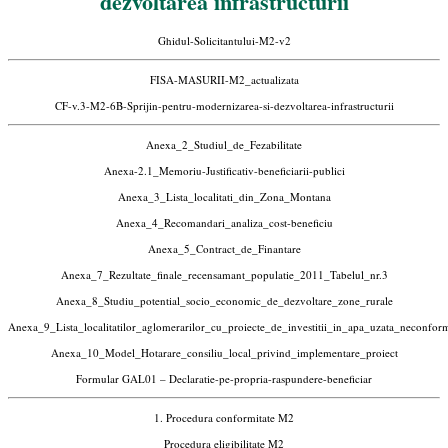
dezvoltarea infrastructurii
Ghidul-Solicitantului-M2-v2
FISA-MASURII-M2_actualizata
CF-v.3-M2-6B-Sprijin-pentru-modernizarea-si-dezvoltarea-infrastructurii
Anexa_2_Studiul_de_Fezabilitate
Anexa-2.1_Memoriu-Justificativ-beneficiarii-publici
Anexa_3_Lista_localitati_din_Zona_Montana
Anexa_4_Recomandari_analiza_cost-beneficiu
Anexa_5_Contract_de_Finantare
Anexa_7_Rezultate_finale_recensamant_populatie_2011_Tabelul_nr.3
Anexa_8_Studiu_potential_socio_economic_de_dezvoltare_zone_rurale
Anexa_9_Lista_localitatilor_aglomerarilor_cu_proiecte_de_investitii_in_apa_uzata_neconfor
Anexa_10_Model_Hotarare_consiliu_local_privind_implementare_proiect
Formular GAL01 – Declaratie-pe-propria-raspundere-beneficiar
1. Procedura conformitate M2
Procedura eligibilitate M2