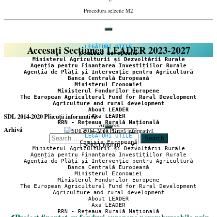
Procedura selectie M2
Accesați Secțiunea LEADER 2023-2027
LEGĂTURI UTILE
Comisia Europeană
Ministerul Agriculturii și Dezvoltării Rurale
Agenția pentru Finanțarea Investițiilor Rurale
Agenția de Plăți și Intervenție pentru Agricultură
Banca Centrală Europeană
Ministerul Economiei
Ministerul Fondurilor Europene
The European Agricultural Fund for Rural Development
Agriculture and rural development
About LEADER
SDL 2014-2020 Plăcuță informativă
Axa LEADER
RRN - Rețeaua Rurală Națională
Archives
Arhivă
LEGĂTURI UTILE
Search
Comisia Europeană
Arhivă
for:
Ministerul Agriculturii și Dezvoltării Rurale
Agenția pentru Finanțarea Investițiilor Rurale
Agenția de Plăți și Intervenție pentru Agricultură
Banca Centrală Europeană
Ministerul Economiei
Ministerul Fondurilor Europene
The European Agricultural Fund for Rural Development
Agriculture and rural development
About LEADER
Axa LEADER
RRN - Rețeaua Rurală Națională