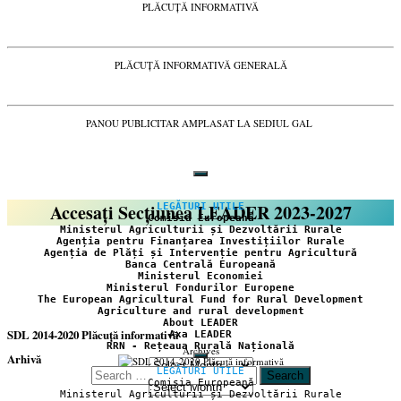
PLĂCUȚĂ INFORMATIVĂ
PLĂCUȚĂ INFORMATIVĂ GENERALĂ
PANOU PUBLICITAR AMPLASAT LA SEDIUL GAL
Accesați Secțiunea LEADER 2023-2027
LEGĂTURI UTILE
Comisia Europeană
Ministerul Agriculturii și Dezvoltării Rurale
Agenția pentru Finanțarea Investițiilor Rurale
Agenția de Plăți și Intervenție pentru Agricultură
Banca Centrală Europeană
Ministerul Economiei
Ministerul Fondurilor Europene
The European Agricultural Fund for Rural Development
Agriculture and rural development
About LEADER
SDL 2014-2020 Plăcuță informativă
Axa LEADER
RRN - Rețeaua Rurală Națională
Archives
Arhivă
LEGĂTURI UTILE
Search
Comisia Europeană
Arhivă
for:
Ministerul Agriculturii și Dezvoltării Rurale