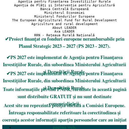
Agenția pentru Finanțarea Investițiilor Rurale
Agenția de Plăți și Intervenție pentru Agricultură
Banca Centrală Europeană
Ministerul Economiei
Ministerul Fondurilor Europene
The European Agricultural Fund for Rural Development
Agriculture and rural development
About LEADER
Axa LEADER
RRN - Rețeaua Rurală Națională
✔Proiect finanțat cu fonduri europene nerambursabile prin
Planul Strategic 2023 – 2027 (PS 2023 - 2027).
✔PS 2027 este implementat de Agenția pentru Finanțarea
Investițiilor Rurale, din subordinea Ministerului Agriculturii
și Dezvoltării Rurale.
✔PS 2027 este implementat de Agenția pentru Finanțarea
Investițiilor Rurale, din subordinea Ministerului Agriculturii
și Dezvoltării Rurale.
Toate informaţiile privind PNDR, furnizate în această pagină
sunt distribuite GRATUIT şi nu sunt destinate
comercializării.
Acest site nu reprezintă poziţia oficială a Comisiei Europene.
Întreaga responsabilitate referitoare la corectitudinea şi
coerenţa acestor informaţii aparţin persoanelor care au iniţiat
pagina web.