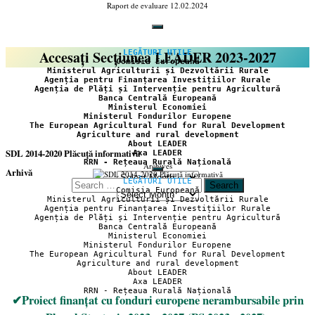
Raport de evaluare 12.02.2024
Accesați Secțiunea LEADER 2023-2027
LEGĂTURI UTILE
Comisia Europeană
Ministerul Agriculturii și Dezvoltării Rurale
Agenția pentru Finanțarea Investițiilor Rurale
Agenția de Plăți și Intervenție pentru Agricultură
Banca Centrală Europeană
Ministerul Economiei
Ministerul Fondurilor Europene
The European Agricultural Fund for Rural Development
Agriculture and rural development
About LEADER
SDL 2014-2020 Plăcuță informativă
Axa LEADER
RRN - Rețeaua Rurală Națională
Archives
Arhivă
LEGĂTURI UTILE
Search
Comisia Europeană
Arhivă
for:
Ministerul Agriculturii și Dezvoltării Rurale
Agenția pentru Finanțarea Investițiilor Rurale
Agenția de Plăți și Intervenție pentru Agricultură
Banca Centrală Europeană
Ministerul Economiei
Ministerul Fondurilor Europene
The European Agricultural Fund for Rural Development
Agriculture and rural development
About LEADER
Axa LEADER
RRN - Rețeaua Rurală Națională
✔Proiect finanțat cu fonduri europene nerambursabile prin