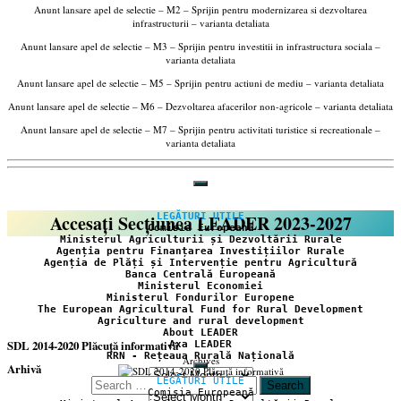
Anunt lansare apel de selectie – M2 – Sprijin pentru modernizarea si dezvoltarea
infrastructurii – varianta detaliata
Anunt lansare apel de selectie – M3 – Sprijin pentru investitii in infrastructura sociala –
varianta detaliata
Anunt lansare apel de selectie – M5 – Sprijin pentru actiuni de mediu – varianta detaliata
Anunt lansare apel de selectie – M6 – Dezvoltarea afacerilor non-agricole – varianta detaliata
Anunt lansare apel de selectie – M7 – Sprijin pentru activitati turistice si recreationale –
varianta detaliata
Accesați Secțiunea LEADER 2023-2027
LEGĂTURI UTILE
Comisia Europeană
Ministerul Agriculturii și Dezvoltării Rurale
Agenția pentru Finanțarea Investițiilor Rurale
Agenția de Plăți și Intervenție pentru Agricultură
Banca Centrală Europeană
Ministerul Economiei
Ministerul Fondurilor Europene
The European Agricultural Fund for Rural Development
Agriculture and rural development
About LEADER
SDL 2014-2020 Plăcuță informativă
Axa LEADER
RRN - Rețeaua Rurală Națională
Archives
Arhivă
LEGĂTURI UTILE
Search
Comisia Europeană
Arhivă
for: