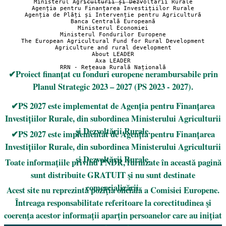
Ministerul Agriculturii și Dezvoltării Rurale
Agenția pentru Finanțarea Investițiilor Rurale
Agenția de Plăți și Intervenție pentru Agricultură
Banca Centrală Europeană
Ministerul Economiei
Ministerul Fondurilor Europene
The European Agricultural Fund for Rural Development
Agriculture and rural development
About LEADER
Axa LEADER
RRN - Rețeaua Rurală Națională
✔Proiect finanțat cu fonduri europene nerambursabile prin
Planul Strategic 2023 – 2027 (PS 2023 - 2027).
✔PS 2027 este implementat de Agenția pentru Finanțarea
Investițiilor Rurale, din subordinea Ministerului Agriculturii
și Dezvoltării Rurale.
✔PS 2027 este implementat de Agenția pentru Finanțarea
Investițiilor Rurale, din subordinea Ministerului Agriculturii
și Dezvoltării Rurale.
Toate informaţiile privind PNDR, furnizate în această pagină
sunt distribuite GRATUIT şi nu sunt destinate
comercializării.
Acest site nu reprezintă poziţia oficială a Comisiei Europene.
Întreaga responsabilitate referitoare la corectitudinea şi
coerenţa acestor informaţii aparţin persoanelor care au iniţiat