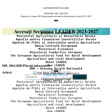
RAPOARTE DE EVALUARE
SESIUNEA NR.1 DIN 2018
Raport-de-evaluare-M3-Sprijin-pentru-investitii-in-infrastructura-sociala-07.01.2019
Accesați Secțiunea LEADER 2023-2027
LEGĂTURI UTILE
Comisia Europeană
Ministerul Agriculturii și Dezvoltării Rurale
Agenția pentru Finanțarea Investițiilor Rurale
Agenția de Plăți și Intervenție pentru Agricultură
Banca Centrală Europeană
Ministerul Economiei
Ministerul Fondurilor Europene
The European Agricultural Fund for Rural Development
Agriculture and rural development
About LEADER
SDL 2014-2020 Plăcuță informativă
Axa LEADER
RRN - Rețeaua Rurală Națională
Archives
Arhivă
LEGĂTURI UTILE
Search
Comisia Europeană
Arhivă
for:
Ministerul Agriculturii și Dezvoltării Rurale
Agenția pentru Finanțarea Investițiilor Rurale
Agenția de Plăți și Intervenție pentru Agricultură
Banca Centrală Europeană
Ministerul Economiei
Ministerul Fondurilor Europene
The European Agricultural Fund for Rural Development
Agriculture and rural development
About LEADER
Axa LEADER