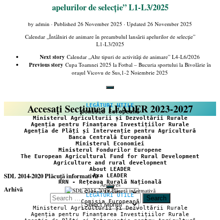
apelurilor de selecție” L1-L3/2025
by
admin
· Published
26 November 2025
· Updated
26 November 2025
Calendar „Întâlniri de animare în preambulul lansării apelurilor de selecție”
L1-L3/2025
Next story
Calendar „Alte tipuri de activități de animare” L4-L6/2026
Previous story
Cupa Toamnei 2025 la Fotbal – Bucuria sportului la Bivolărie în
orașul Vicovu de Sus,1-2 Noiembrie 2025
Accesați Secțiunea LEADER 2023-2027
LEGĂTURI UTILE
Comisia Europeană
Ministerul Agriculturii și Dezvoltării Rurale
Agenția pentru Finanțarea Investițiilor Rurale
Agenția de Plăți și Intervenție pentru Agricultură
Banca Centrală Europeană
Ministerul Economiei
Ministerul Fondurilor Europene
The European Agricultural Fund for Rural Development
Agriculture and rural development
About LEADER
SDL 2014-2020 Plăcuță informativă
Axa LEADER
RRN - Rețeaua Rurală Națională
Archives
Arhivă
LEGĂTURI UTILE
Search
Comisia Europeană
Arhivă
for:
Ministerul Agriculturii și Dezvoltării Rurale
Agenția pentru Finanțarea Investițiilor Rurale