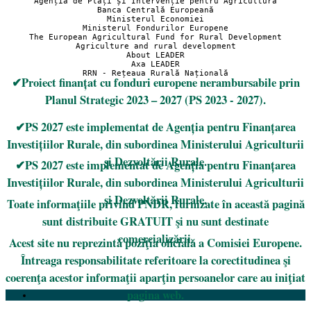
Agenția de Plăți și Intervenție pentru Agricultură
Banca Centrală Europeană
Ministerul Economiei
Ministerul Fondurilor Europene
The European Agricultural Fund for Rural Development
Agriculture and rural development
About LEADER
Axa LEADER
RRN - Rețeaua Rurală Națională
✔Proiect finanțat cu fonduri europene nerambursabile prin
Planul Strategic 2023 – 2027 (PS 2023 - 2027).
✔PS 2027 este implementat de Agenția pentru Finanțarea
Investițiilor Rurale, din subordinea Ministerului Agriculturii
și Dezvoltării Rurale.
✔PS 2027 este implementat de Agenția pentru Finanțarea
Investițiilor Rurale, din subordinea Ministerului Agriculturii
și Dezvoltării Rurale.
Toate informaţiile privind PNDR, furnizate în această pagină
sunt distribuite GRATUIT şi nu sunt destinate
comercializării.
Acest site nu reprezintă poziţia oficială a Comisiei Europene.
Întreaga responsabilitate referitoare la corectitudinea şi
coerenţa acestor informaţii aparţin persoanelor care au iniţiat
pagina web.