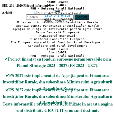
About LEADER
SDL 2014-2020 Plăcuță informativă
Axa LEADER
RRN - Rețeaua Rurală Națională
Archives
Arhivă
LEGĂTURI UTILE
Search
Comisia Europeană
Arhivă
for:
Ministerul Agriculturii și Dezvoltării Rurale
Agenția pentru Finanțarea Investițiilor Rurale
Agenția de Plăți și Intervenție pentru Agricultură
Banca Centrală Europeană
Ministerul Economiei
Ministerul Fondurilor Europene
The European Agricultural Fund for Rural Development
Agriculture and rural development
About LEADER
Axa LEADER
RRN - Rețeaua Rurală Națională
✔Proiect finanțat cu fonduri europene nerambursabile prin
Planul Strategic 2023 – 2027 (PS 2023 - 2027).
✔PS 2027 este implementat de Agenția pentru Finanțarea
Investițiilor Rurale, din subordinea Ministerului Agriculturii
și Dezvoltării Rurale.
✔PS 2027 este implementat de Agenția pentru Finanțarea
Investițiilor Rurale, din subordinea Ministerului Agriculturii
și Dezvoltării Rurale.
Toate informaţiile privind PNDR, furnizate în această pagină
sunt distribuite GRATUIT şi nu sunt destinate