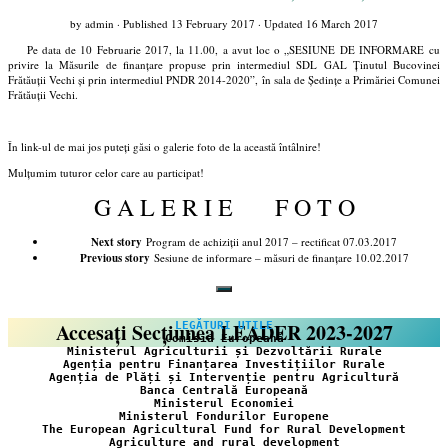
by
admin
· Published
13 February 2017
· Updated
16 March 2017
Pe data de 10 Februarie 2017, la 11.00, a avut loc o
„SESIUNE DE INFORMARE
cu
privire la Măsurile de finanțare propuse prin intermediul SDL GAL Ținutul Bucovinei
Frătăuții Vechi și prin intermediul PNDR 2014-2020”, în sala de Ședințe a Primăriei Comunei
Frătăuții Vechi.
În link-ul de mai jos puteți găsi o galerie foto de la această întâlnire!
Mulțumim tuturor celor care au participat!
G A L E R I E F O T O
Next story
Program de achiziții anul 2017 – rectificat 07.03.2017
Previous story
Sesiune de informare – măsuri de finanțare 10.02.2017
Accesați Secțiunea LEADER 2023-2027
LEGĂTURI UTILE
Comisia Europeană
Ministerul Agriculturii și Dezvoltării Rurale
Agenția pentru Finanțarea Investițiilor Rurale
Agenția de Plăți și Intervenție pentru Agricultură
Banca Centrală Europeană
Ministerul Economiei
Ministerul Fondurilor Europene
The European Agricultural Fund for Rural Development
Agriculture and rural development